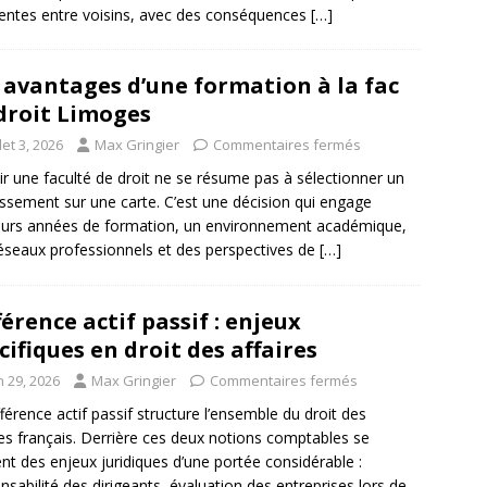
entes entre voisins, avec des conséquences
[…]
 avantages d’une formation à la fac
droit Limoges
llet 3, 2026
Max Gringier
Commentaires fermés
ir une faculté de droit ne se résume pas à sélectionner un
issement sur une carte. C’est une décision qui engage
eurs années de formation, un environnement académique,
éseaux professionnels et des perspectives de
[…]
férence actif passif : enjeux
cifiques en droit des affaires
n 29, 2026
Max Gringier
Commentaires fermés
fférence actif passif structure l’ensemble du droit des
res français. Derrière ces deux notions comptables se
nt des enjeux juridiques d’une portée considérable :
nsabilité des dirigeants, évaluation des entreprises lors de