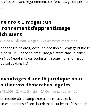
eux notions sont régulièrement confondues, y compris par
…]
 de droit Limoges : un
ironnement d’apprentissage
ichissant
n 17, 2026
Max Gringier
Commentaires fermés
ir sa faculté de droit, c’est une décision qui engage plusieurs
s de sa vie. La fac de droit Limoges attire chaque année
on 1 500 étudiants qui souhaitent acquérir une formation
ique solide dans
[…]
 avantages d’une IA juridique pour
plifier vos démarches légales
n 16, 2026
Max Gringier
Commentaires fermés
un monde où la complexité administrative et les
aintes de temps pèsent lourdement sur les professionnels