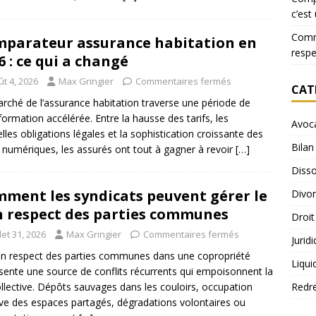
c’est
Comme
parateur assurance habitation en
resp
6 : ce qui a changé
t 4, 2026
Max Gringier
Commentaires fermés
CAT
rché de l’assurance habitation traverse une période de
formation accélérée. Entre la hausse des tarifs, les
Avoc
lles obligations légales et la sophistication croissante des
Bilan
s numériques, les assurés ont tout à gagner à revoir
[…]
Disso
ment les syndicats peuvent gérer le
Divo
 respect des parties communes
Droit
llet 31, 2026
Max Gringier
Commentaires fermés
Jurid
n respect des parties communes dans une copropriété
Liqui
sente une source de conflits récurrents qui empoisonnent la
Redr
ollective. Dépôts sauvages dans les couloirs, occupation
ve des espaces partagés, dégradations volontaires ou