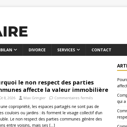
BILAN
DIVORCE
SERVICES
CONTACT
ART
Pourq
rquoi le non respect des parties
affec
munes affecte la valeur immobilière
Compa
t 8, 2026
Max Gringier
Commentaires fermés
qui a
une copropriété, les espaces partagés ne sont pas de
Comme
es couloirs ou jardins : ils forment le visage collectif d’un
resp
ble. Le non respect des parties communes génère des
ons entre voisins, mais ses
[…]
Compa