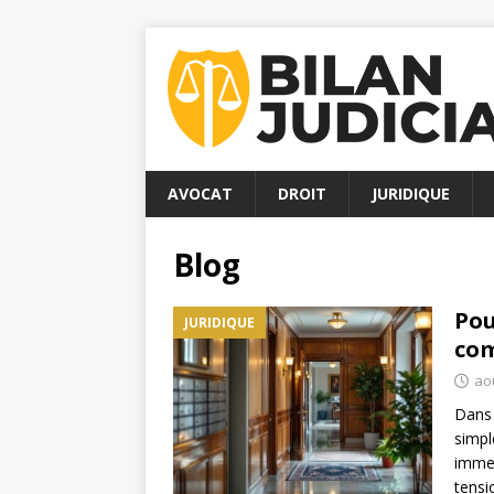
AVOCAT
DROIT
JURIDIQUE
Blog
Pou
JURIDIQUE
com
aoû
Dans 
simpl
immeu
tensi