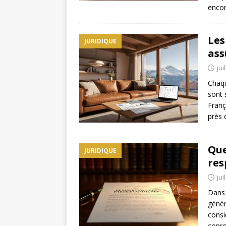
encom
Les
JURIDIQUE
ass
jui
Chaqu
sont 
Franç
près 
Que
JURIDIQUE
res
jui
Dans 
génèr
consi
copro