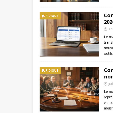
Com
JURIDIQUE
202
aoû
Le ma
trans
nouve
outil
Com
JURIDIQUE
non
jui
Le no
repré
vie c
abusi