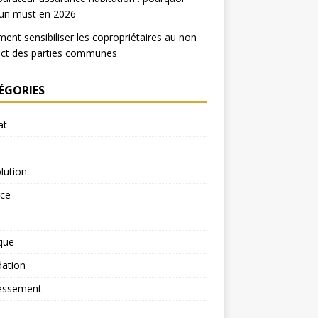
 un must en 2026
nt sensibiliser les copropriétaires au non
ect des parties communes
ÉGORIES
at
lution
rce
ique
dation
essement