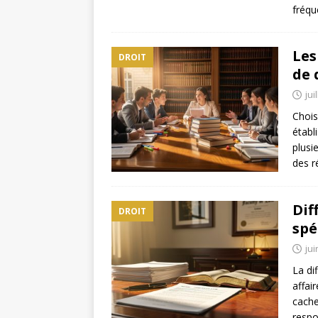
fréqu
Les
DROIT
de 
jui
Chois
établ
plusi
des r
Dif
DROIT
spé
jui
La di
affai
cache
respo