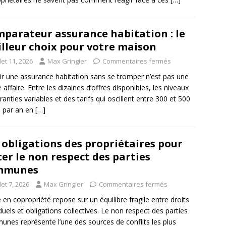
parateur assurance habitation : le
lleur choix pour votre maison
llet 11, 2026
Max Gringier
Commentaires fermés
ir une assurance habitation sans se tromper n’est pas une
 affaire. Entre les dizaines d’offres disponibles, les niveaux
ranties variables et des tarifs qui oscillent entre 300 et 500
 par an en
[…]
 obligations des propriétaires pour
ter le non respect des parties
mmunes
llet 7, 2026
Max Gringier
Commentaires fermés
e en copropriété repose sur un équilibre fragile entre droits
iduels et obligations collectives. Le non respect des parties
nes représente l’une des sources de conflits les plus