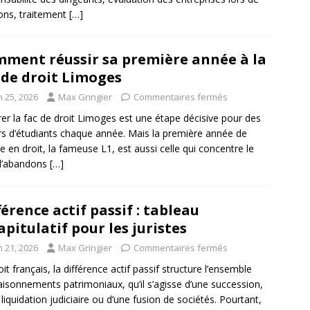
ons, traitement
[…]
ment réussir sa première année à la
 de droit Limoges
n 25, 2026
Max Gringier
Commentaires fermés
rer la fac de droit Limoges est une étape décisive pour des
ers d’étudiants chaque année. Mais la première année de
ce en droit, la fameuse L1, est aussi celle qui concentre le
d’abandons
[…]
férence actif passif : tableau
apitulatif pour les juristes
n 21, 2026
Max Gringier
Commentaires fermés
oit français, la différence actif passif structure l’ensemble
aisonnements patrimoniaux, qu’il s’agisse d’une succession,
 liquidation judiciaire ou d’une fusion de sociétés. Pourtant,