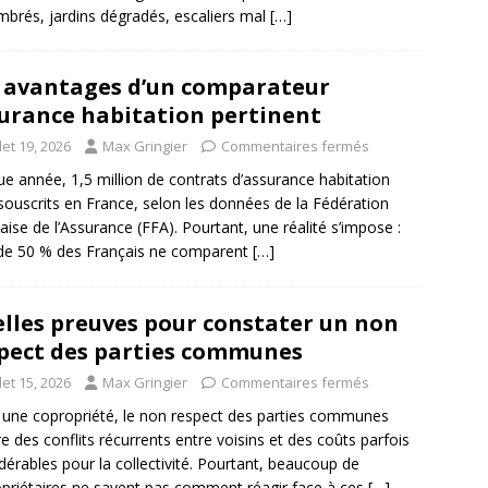
brés, jardins dégradés, escaliers mal
[…]
 avantages d’un comparateur
urance habitation pertinent
llet 19, 2026
Max Gringier
Commentaires fermés
e année, 1,5 million de contrats d’assurance habitation
souscrits en France, selon les données de la Fédération
aise de l’Assurance (FFA). Pourtant, une réalité s’impose :
de 50 % des Français ne comparent
[…]
lles preuves pour constater un non
pect des parties communes
llet 15, 2026
Max Gringier
Commentaires fermés
une copropriété, le non respect des parties communes
e des conflits récurrents entre voisins et des coûts parfois
dérables pour la collectivité. Pourtant, beaucoup de
priétaires ne savent pas comment réagir face à ces
[…]