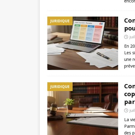
enco
Com
JURIDIQUE
pou
jui
En 20
Les s
une r
préve
Com
JURIDIQUE
cop
par
jui
La vi
Parmi
des p