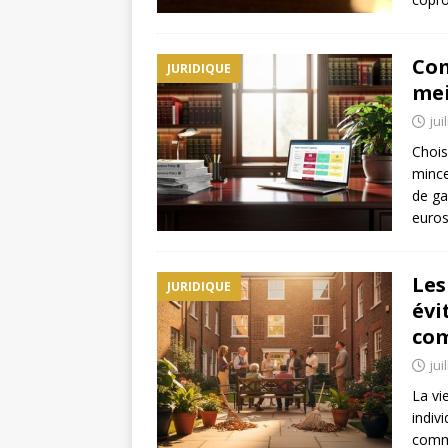
Com
JURIDIQUE
mei
jui
Chois
mince
de ga
euros
Les
JURIDIQUE
évi
co
jui
La vi
indiv
commu