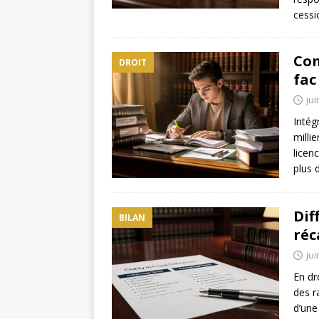
cessi
Com
DROIT
fac
jui
Intég
milli
licen
plus 
Dif
BILAN
réc
jui
En dr
des r
d’une