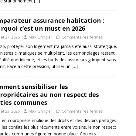
re stationnement
[…]
parateur assurance habitation :
rquoi c’est un must en 2026
llet 27, 2026
Max Gringier
Commentaires fermés
26, protéger son logement n’a jamais été aussi stratégique.
inistres climatiques se multiplient, les cambriolages restent
éalité quotidienne, et les tarifs des assureurs grimpent sans
nir. Face à cette pression, utiliser un
[…]
ment sensibiliser les
ropriétaires au non respect des
ties communes
llet 23, 2026
Max Gringier
Commentaires fermés
e en copropriété implique des droits et des devoirs partagés.
 les conflits les plus récurrents entre voisins, le non respect
arties communes figure en bonne place. Couloirs