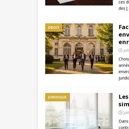
ces d
des
[
Fac
DROIT
env
enr
jui
Chois
année
envir
jurid
Les
JURIDIQUE
sim
jui
Dans 
contr