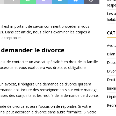
resp
Les 
habit
s il est important de savoir comment procéder si vous
us. Dans cet article, nous allons examiner les étapes à
CAT
s acceptables.
Avoc
r demander le divorce
Bilan
t de contacter un avocat spécialisé en droit de la famille.
Disso
ocessus et vous expliquera vos droits et obligations
Divo
Droit
’un avocat, il rédigera une demande de divorce qui sera
Jurid
emande doit inclure des renseignements sur votre mariage,
esses des conjoints et les motifs de la demande de divorce.
Liqui
Redr
nde de divorce et aura l’occasion de répondre. Si votre
nal peut accorder le divorce sans autre formalité. Si votre