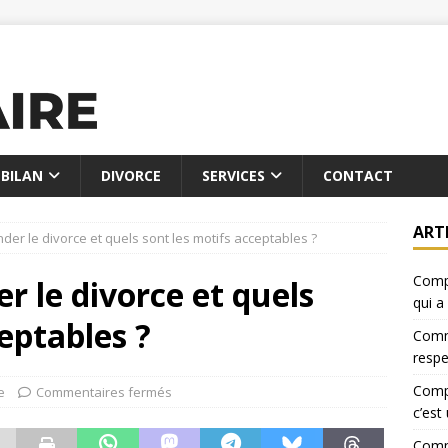
BILAN
DIVORCE
SERVICES
CONTACT
ART
r le divorce et quels sont les motifs acceptables ?
Compa
le divorce et quels
qui a
eptables ?
Comme
resp
Compa
e
Commentaires fermés
c’est
Comme