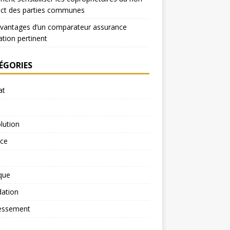
ect des parties communes
avantages d’un comparateur assurance
ation pertinent
ÉGORIES
at
lution
rce
ique
dation
essement