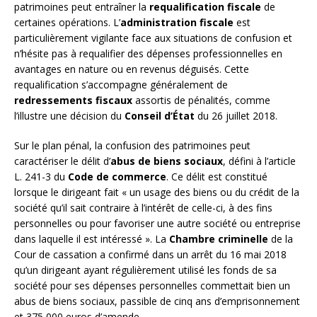
patrimoines peut entraîner la
requalification fiscale
de
certaines opérations. L’
administration fiscale
est
particulièrement vigilante face aux situations de confusion et
n’hésite pas à requalifier des dépenses professionnelles en
avantages en nature ou en revenus déguisés. Cette
requalification s’accompagne généralement de
redressements fiscaux
assortis de pénalités, comme
l’illustre une décision du
Conseil d’État
du 26 juillet 2018.
Sur le plan pénal, la confusion des patrimoines peut
caractériser le délit d’
abus de biens sociaux
, défini à l’article
L. 241-3 du
Code de commerce
. Ce délit est constitué
lorsque le dirigeant fait « un usage des biens ou du crédit de la
société qu’il sait contraire à l’intérêt de celle-ci, à des fins
personnelles ou pour favoriser une autre société ou entreprise
dans laquelle il est intéressé ». La
Chambre criminelle
de la
Cour de cassation a confirmé dans un arrêt du 16 mai 2018
qu’un dirigeant ayant régulièrement utilisé les fonds de sa
société pour ses dépenses personnelles commettait bien un
abus de biens sociaux, passible de cinq ans d’emprisonnement
et 375 000 euros d’amende.