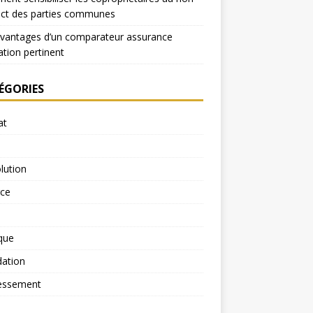
ect des parties communes
avantages d’un comparateur assurance
ation pertinent
ÉGORIES
at
lution
rce
ique
dation
essement