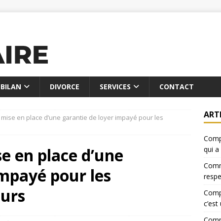
BILAN
DIVORCE
SERVICES
CONTACT
ART
 la mise en place d’une garantie de loyer impayé pour les
Compa
ise en place d’une
qui a
Comme
impayé pour les
resp
eurs
Compa
c’est
Comme