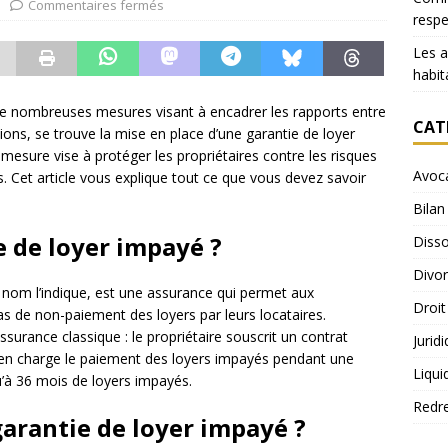
Commentaires fermés
resp
Les 
habit
 de nombreuses mesures visant à encadrer les rapports entre
CAT
tions, se trouve la mise en place d’une garantie de loyer
 mesure vise à protéger les propriétaires contre les risques
Avoc
. Cet article vous explique tout ce que vous devez savoir
Bilan
e de loyer impayé ?
Disso
Divo
nom l’indique, est une assurance qui permet aux
Droit
cas de non-paiement des loyers par leurs locataires.
rance classique : le propriétaire souscrit un contrat
Jurid
 en charge le paiement des loyers impayés pendant une
Liqui
u’à 36 mois de loyers impayés.
Redr
garantie de loyer impayé ?