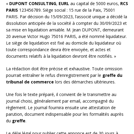
«
DUPONT CONSULTING
,
EURL
au capital de 5000 euros,
RCS
PARIS
123456789. Siège social : 15 rue de la Paix, 75001
PARIS. Par décision du 15/09/2023, l’associé unique a décidé la
dissolution anticipée de la société à compter du 30/09/2023 et
sa mise en liquidation amiable. M. Jean DUPONT, demeurant
20 avenue Victor Hugo 75016 PARIS, a été nommé liquidateur.
Le siège de liquidation est fixé au domicile du liquidateur où
toute correspondance devra être envoyée, et actes et
documents relatifs à la liquidation devront être notifiés. »
La rédaction doit être précise et exhaustive. Toute omission
pourrait entraîner le refus d’enregistrement par le
greffe du
tribunal de commerce
lors des démarches ultérieures.
Une fois le texte préparé, il convient de le transmettre au
journal choisi, généralement par email, accompagné du
règlement. Le journal fournira ensuite une attestation de
parution, document indispensable pour les formalités auprès
du
greffe
.
Le délai légal pour publier cette annonce est de 30 jours à