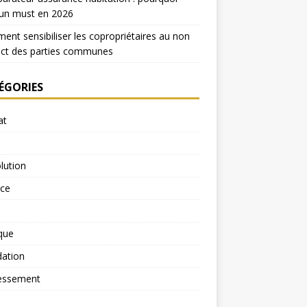
 un must en 2026
nt sensibiliser les copropriétaires au non
ect des parties communes
ÉGORIES
at
lution
rce
ique
dation
essement