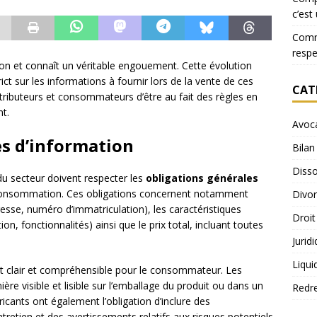
c’est
Comme
resp
on et connaît un véritable engouement. Cette évolution
t sur les informations à fournir lors de la vente de ces
CAT
distributeurs et consommateurs d’être au fait des règles en
nt.
Avoc
es d’information
Bilan
Disso
du secteur doivent respecter les
obligations générales
 consommation. Ces obligations concernent notamment
Divo
dresse, numéro d’immatriculation), les caractéristiques
Droit
on, fonctionnalités) ainsi que le prix total, incluant toutes
Jurid
Liqui
t clair et compréhensible pour le consommateur. Les
re visible et lisible sur l’emballage du produit ou dans un
Redr
ants ont également l’obligation d’inclure des
ntretien et des avertissements relatifs aux risques potentiels