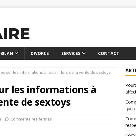
BILAN
DIVORCE
SERVICES
CONTACT
ART
ues sur les informations à fournir lors de la vente de sextoys
Pourq
ur les informations à
affec
vente de sextoys
Compa
qui a
Comme
e
Commentaires fermés
resp
Compa