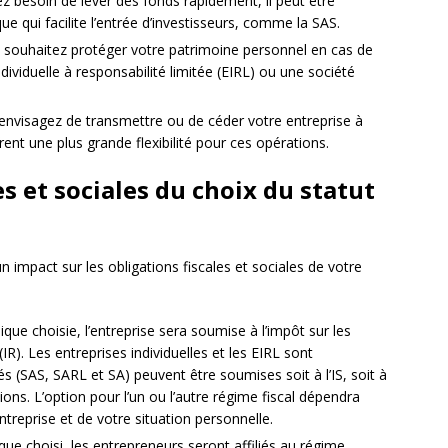
ez besoin de lever des fonds rapidement, il peut être
ue qui facilite l’entrée d’investisseurs, comme la SAS.
us souhaitez protéger votre patrimoine personnel en cas de
ndividuelle à responsabilité limitée (EIRL) ou une société
s envisagez de transmettre ou de céder votre entreprise à
frent une plus grande flexibilité pour ces opérations.
s et sociales du choix du statut
n impact sur les obligations fiscales et sociales de votre
ique choisie, l’entreprise sera soumise à l’impôt sur les
(IR). Les entreprises individuelles et les EIRL sont
és (SAS, SARL et SA) peuvent être soumises soit à l’IS, soit à
tions. L’option pour l’un ou l’autre régime fiscal dépendra
treprise et de votre situation personnelle.
dique choisi, les entrepreneurs seront affiliés au régime