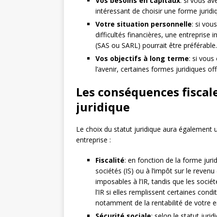
Vos besoins en capitaux
: si vous av
intéressant de choisir une forme juridiq
Votre situation personnelle
: si vo
difficultés financières, une entreprise i
(SAS ou SARL) pourrait être préférable.
Vos objectifs à long terme
: si vou
l’avenir, certaines formes juridiques of
Les conséquences fiscale
juridique
Le choix du statut juridique aura également u
entreprise :
Fiscalité
: en fonction de la forme jurid
sociétés (IS) ou à l’impôt sur le revenu 
imposables à l’IR, tandis que les sociét
l’IR si elles remplissent certaines condi
notamment de la rentabilité de votre en
Sécurité sociale
: selon le statut juri