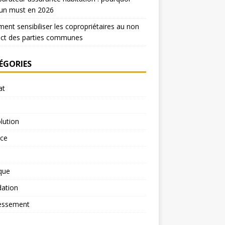
 un must en 2026
nt sensibiliser les copropriétaires au non
ect des parties communes
ÉGORIES
at
lution
rce
ique
dation
essement