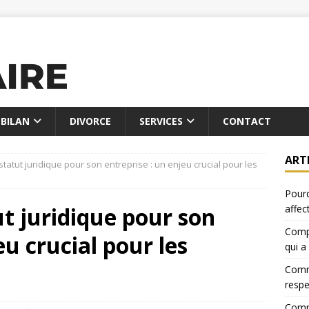
BILAN
DIVORCE
SERVICES
CONTACT
ART
statut juridique pour son entreprise : un enjeu crucial pour les
Pourq
ut juridique pour son
affec
Compa
eu crucial pour les
qui a
Comme
resp
Compa