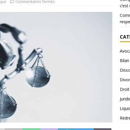
ique
Commentaires fermés
c’est
Comme
resp
CAT
Avoc
Bilan
Disso
Divo
Droit
Jurid
Liqui
Redr