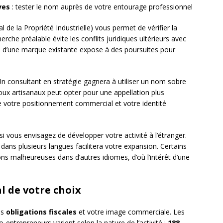
ves
: tester le nom auprès de votre entourage professionnel
al de la Propriété Industrielle) vous permet de vérifier la
rche préalable évite les conflits juridiques ultérieurs avec
e d’une marque existante expose à des poursuites pour
Un consultant en stratégie gagnera à utiliser un nom sobre
joux artisanaux peut opter pour une appellation plus
re votre positionnement commercial et votre identité
si vous envisagez de développer votre activité à l’étranger.
ns plusieurs langues facilitera votre expansion. Certains
ons malheureuses dans d’autres idiomes, d’où l’intérêt d’une
l de votre choix
os
obligations fiscales
et votre image commerciale. Les
to-entrepreneurs varient selon la nature de l’activité :
188