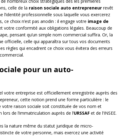
de nombreux choix stratégiques dès les premières
ns, celle de la
raison sociale auto entrepreneur
revêt
e l’identité professionnelle sous laquelle vous exercerez
s, ce choix n’est pas anodin : il engage votre
image de
s et votre conformité aux obligations légales. Beaucoup de
tape, pensant qu’un simple nom commercial suffira. Or, la
que officielle, celle qui apparaîtra sur tous vos documents
s règles qui encadrent ce choix vous évitera des erreurs
 commercial.
sociale pour un auto-
 votre entreprise est officiellement enregistrée auprès des
preneur, cette notion prend une forme particulière : le
votre raison sociale soit constituée de vos nom et
 lors de l’immatriculation auprès de l’
URSSAF
et de l’INSEE.
ans la nature même du statut juridique de micro-
istincte de votre personne, mais exercez une activité