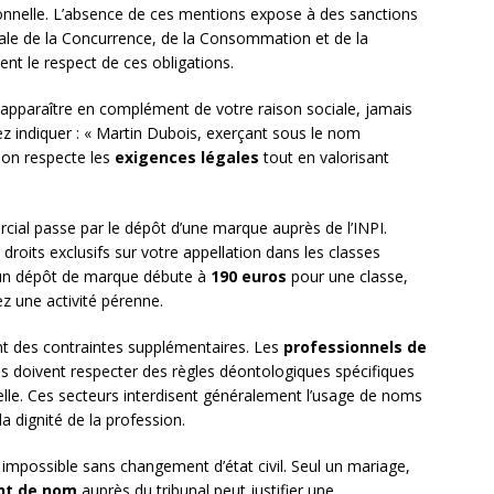
onnelle. L’absence de ces mentions expose à des sanctions
ale de la Concurrence, de la Consommation et de la
nt le respect de ces obligations.
s apparaître en complément de votre raison sociale, jamais
z indiquer : « Martin Dubois, exerçant sous le nom
ion respecte les
exigences légales
tout en valorisant
cial passe par le dépôt d’une marque auprès de l’INPI.
roits exclusifs sur votre appellation dans les classes
d’un dépôt de marque débute à
190 euros
pour une classe,
z une activité pérenne.
t des contraintes supplémentaires. Les
professionnels de
es doivent respecter des règles déontologiques spécifiques
le. Ces secteurs interdisent généralement l’usage de noms
a dignité de la profession.
 impossible sans changement d’état civil. Seul un mariage,
t de nom
auprès du tribunal peut justifier une