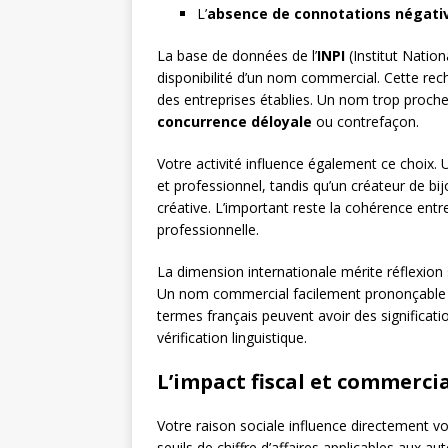
L’
absence de connotations négati
La base de données de l’
INPI
(Institut Nation
disponibilité d’un nom commercial. Cette reche
des entreprises établies. Un nom trop proch
concurrence déloyale
ou contrefaçon.
Votre activité influence également ce choix. 
et professionnel, tandis qu’un créateur de bi
créative. L’important reste la cohérence ent
professionnelle.
La dimension internationale mérite réflexion 
Un nom commercial facilement prononçable da
termes français peuvent avoir des significati
vérification linguistique.
L’impact fiscal et commercia
Votre raison sociale influence directement v
seuils de chiffre d’affaires applicables aux au