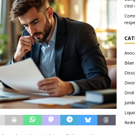
c’est
Comme
resp
CAT
Avoc
Bilan
Disso
Divo
Droit
Jurid
Liqui
Redr