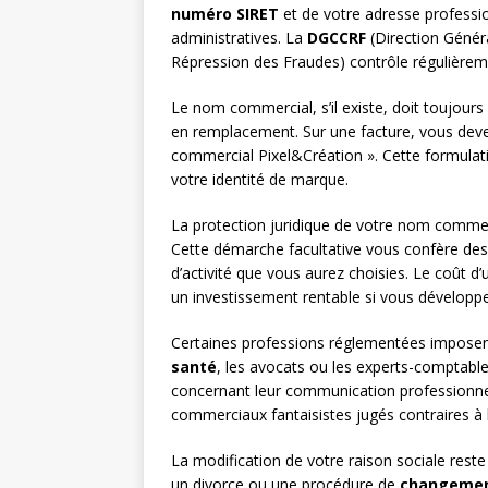
numéro SIRET
et de votre adresse professi
administratives. La
DGCCRF
(Direction Génér
Répression des Fraudes) contrôle régulièreme
Le nom commercial, s’il existe, doit toujour
en remplacement. Sur une facture, vous deve
commercial Pixel&Création ». Cette formulat
votre identité de marque.
La protection juridique de votre nom commer
Cette démarche facultative vous confère des d
d’activité que vous aurez choisies. Le coût 
un investissement rentable si vous développe
Certaines professions réglementées imposen
santé
, les avocats ou les experts-comptabl
concernant leur communication professionnel
commerciaux fantaisistes jugés contraires à l
La modification de votre raison sociale reste
un divorce ou une procédure de
changemen