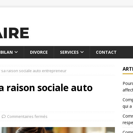
BILAN
DIVORCE
SERVICES
CONTACT
ART
 sa raison sociale auto entrepreneur
Pourq
 raison sociale auto
affec
Compa
qui a
Comme
Commentaires fermés
resp
Compa