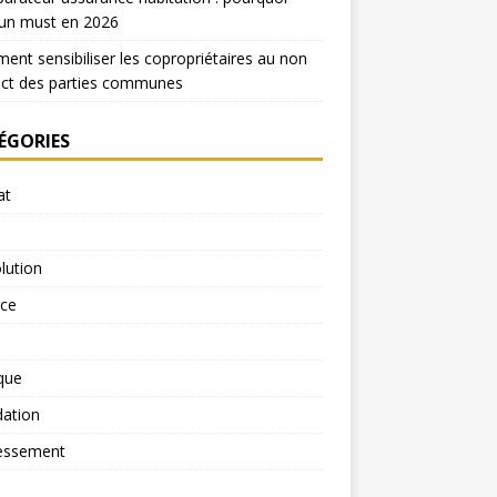
 un must en 2026
nt sensibiliser les copropriétaires au non
ect des parties communes
ÉGORIES
at
lution
rce
ique
dation
essement