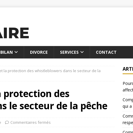
BILAN
DIVORCE
SERVICES
CONTACT
ART
 et la protection des whistleblowers dans le secteur de la
Pourq
a protection des
affec
Compa
s le secteur de la pêche
qui a
Comme
e
Commentaires fermés
resp
Compa