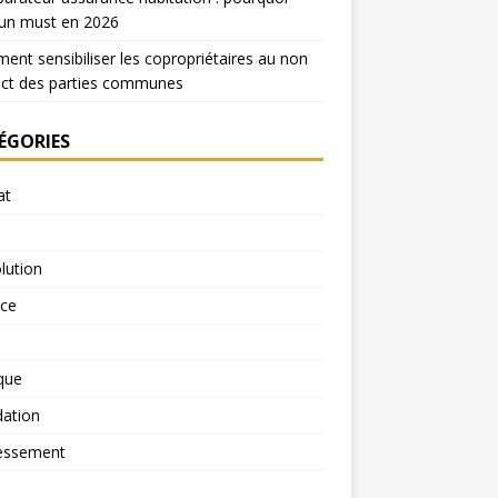
 un must en 2026
nt sensibiliser les copropriétaires au non
ect des parties communes
ÉGORIES
at
lution
rce
ique
dation
essement