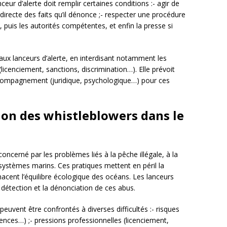
ceur d’alerte doit remplir certaines conditions :- agir de
irecte des faits qu’il dénonce ;- respecter une procédure
, puis les autorités compétentes, et enfin la presse si
 aux lanceurs d’alerte, en interdisant notamment les
(licenciement, sanctions, discrimination…). Elle prévoit
ccompagnement (juridique, psychologique…) pour ces
ion des whistleblowers dans le
oncerné par les problèmes liés à la pêche illégale, à la
ystèmes marins. Ces pratiques mettent en péril la
acent l’équilibre écologique des océans. Les lanceurs
a détection et la dénonciation de ces abus.
euvent être confrontés à diverses difficultés :- risques
ences…) ;- pressions professionnelles (licenciement,