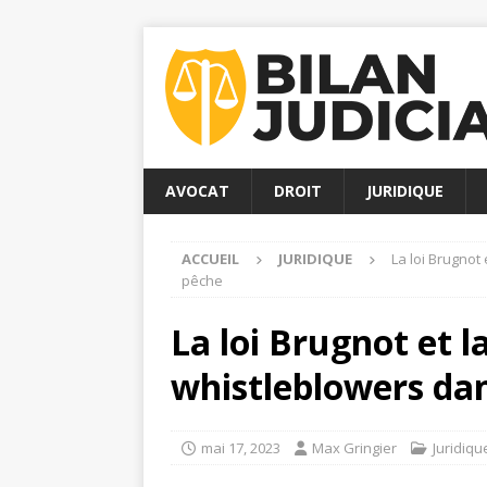
AVOCAT
DROIT
JURIDIQUE
ACCUEIL
JURIDIQUE
La loi Brugnot
pêche
La loi Brugnot et l
whistleblowers dan
mai 17, 2023
Max Gringier
Juridiqu