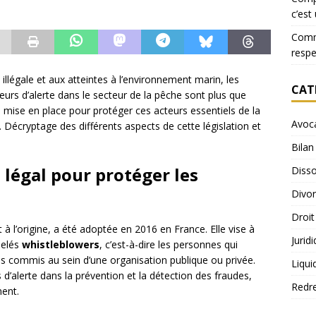
c’est
Comme
resp
llégale et aux atteintes à l’environnement marin, les
CAT
ceurs d’alerte dans le secteur de la pêche sont plus que
é mise en place pour protéger ces acteurs essentiels de la
Avoc
s. Décryptage des différents aspects de cette législation et
Bilan
e légal pour protéger les
Disso
Divo
Droit
à l’origine, a été adoptée en 2016 en France. Elle vise à
Jurid
pelés
whistleblowers
, c’est-à-dire les personnes qui
es commis au sein d’une organisation publique ou privée.
Liqui
s d’alerte dans la prévention et la détection des fraudes,
Redr
ent.