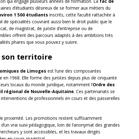
ision qui engage plusieurs années de formation. La
fac de
aines d’étudiants désireux de se former aux métiers du
nviron 1 500 étudiants
inscrits, cette faculté rattachée à
 de spécialités couvrant aussi bien le droit public que le
ocat, de magistrat, de juriste d’entreprise ou de
ponibles offrent des parcours adaptés à des ambitions très
ialités phares que vous pouvez y suivre.
son territoire
onomiques de Limoges
est l’une des composantes
e en 1968. Elle forme des juristes depuis plus de cinquante
acteurs locaux du monde juridique, notamment l’
Ordre des
il régional de Nouvelle-Aquitaine
. Ces partenariats se
interventions de professionnels en cours et des passerelles
de proximité. Les promotions restent suffisamment
 d’un vrai suivi pédagogique, loin de l’anonymat des grandes
ercheurs y sont accessibles, et les travaux dirigés
ées en cours magistral.