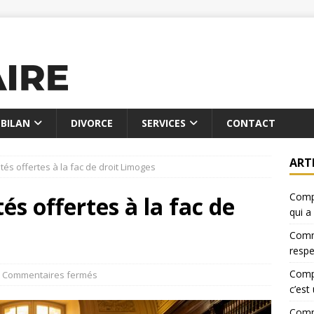
BILAN
DIVORCE
SERVICES
CONTACT
ART
tés offertes à la fac de droit Limoges
Compa
tés offertes à la fac de
qui a
Comme
resp
Compa
Commentaires fermés
c’est
Comme