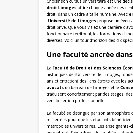
Choisir son cursus universitaire est une déc
droit Limoges
attire chaque année des cent
droit, dans un cadre à taille humaine. Avec
e
l’
Université de Limoges
propose un éventail
droit privé. Que vous visiez une carrière d’av
fonctionnaire territorial, les formations dis
diverses. Voici un tour d’horizon des dix spéc
Une faculté ancrée dans 
La
Faculté de Droit et des Sciences Éc
historiques de l’Université de Limoges, fondé
ans et entretient des liens étroits avec les 
avocats
du barreau de Limoges et le
Conse
traduisent concrètement par des stages, des 
vers l’insertion professionnelle.
La faculté se distingue par son atmosphère 
resserrées pour que les étudiants bénéficient
métropoles universitaires. Les enseignants-ch
permettent d’approfondir les matières abord