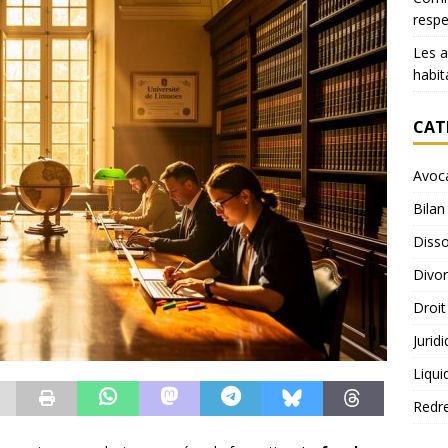
resp
Les 
habit
CAT
Avoc
Bilan
Disso
Divo
Droit
Jurid
Liqui
Redr