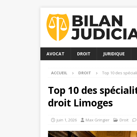
AVOCAT
DROIT
JURIDIQUE
ACCUEIL
DROIT
Top 10 des spéciali
Top 10 des spéciali
droit Limoges
juin 1, 2026
Max Gringier
Droit