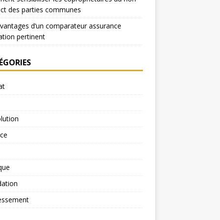
ect des parties communes
avantages d’un comparateur assurance
ation pertinent
ÉGORIES
at
lution
rce
ique
dation
essement