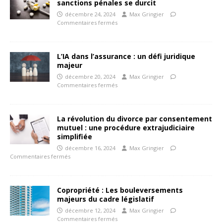
sanctions pénales se durcit
décembre 24, 2024
Max Gringier
Commentaires fermés
L’IA dans l’assurance : un défi juridique
majeur
décembre 20, 2024
Max Gringier
Commentaires fermés
La révolution du divorce par consentement
mutuel : une procédure extrajudiciaire
simplifiée
décembre 16, 2024
Max Gringier
Commentaires fermés
Copropriété : Les bouleversements
majeurs du cadre législatif
décembre 12, 2024
Max Gringier
Commentaires fermés