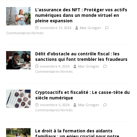
L’assurance des NFT : Protéger vos actifs
numériques dans un monde virtuel en
pleine expansion
novembre 13, 2024
Max Gringier
Commentaires fermés
Délit d’obstacle au contrôle fiscal : les
sanctions qui font trembler les fraudeurs
novembre 9, 2024
Max Gringier
Commentaires fermés
Cryptoactifs et fiscalité : Le casse-tête du
siècle numérique
novembre 5, 2024
Max Gringier
Commentaires fermés
Le droit à la formation des aidants
familiaux : un enjeu crucial pour notre