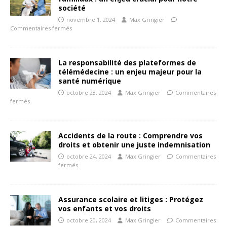
société
novembre 1, 2024
Max Gringier
Commentaires fermés
La responsabilité des plateformes de
télémédecine : un enjeu majeur pour la
santé numérique
octobre 28, 2024
Max Gringier
Commentaires
fermés
Accidents de la route : Comprendre vos
droits et obtenir une juste indemnisation
octobre 24, 2024
Max Gringier
Commentaires
fermés
Assurance scolaire et litiges : Protégez
vos enfants et vos droits
octobre 20, 2024
Max Gringier
Commentaires