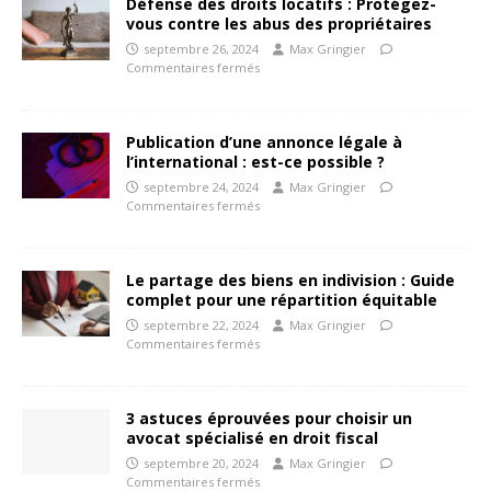
Défense des droits locatifs : Protégez-
vous contre les abus des propriétaires
septembre 26, 2024
Max Gringier
Commentaires fermés
Publication d’une annonce légale à
l’international : est-ce possible ?
septembre 24, 2024
Max Gringier
Commentaires fermés
Le partage des biens en indivision : Guide
complet pour une répartition équitable
septembre 22, 2024
Max Gringier
Commentaires fermés
3 astuces éprouvées pour choisir un
avocat spécialisé en droit fiscal
septembre 20, 2024
Max Gringier
Commentaires fermés