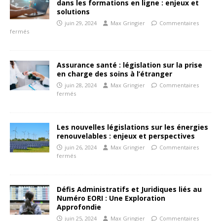
dans les formations en ligne : enjeux et
solutions
juin 29, 2024
Max Gringier
Commentaires
fermés
Assurance santé : législation sur la prise
en charge des soins à l’étranger
juin 28, 2024
Max Gringier
Commentaires
fermés
Les nouvelles législations sur les énergies
renouvelables : enjeux et perspectives
juin 26, 2024
Max Gringier
Commentaires
fermés
Défis Administratifs et Juridiques liés au
Numéro EORI : Une Exploration
Approfondie
juin 25, 2024
Max Gringier
Commentaires