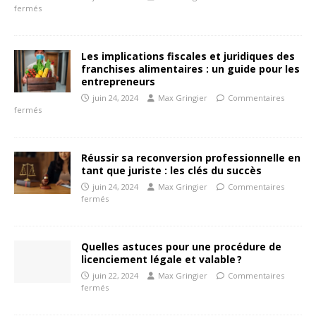
fermés
Les implications fiscales et juridiques des
franchises alimentaires : un guide pour les
entrepreneurs
juin 24, 2024
Max Gringier
Commentaires
fermés
Réussir sa reconversion professionnelle en
tant que juriste : les clés du succès
juin 24, 2024
Max Gringier
Commentaires
fermés
Quelles astuces pour une procédure de
licenciement légale et valable ?
juin 22, 2024
Max Gringier
Commentaires
fermés