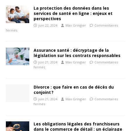
La protection des données dans les
services de santé en ligne : enjeux et
perspectives
juin 22, 2024
Max Gringier
Commentaires
fermés
Assurance santé : décryptage de la
législation sur les contrats responsables
juin 21, 2024
Max Gringier
Commentaires
fermés
Divorce : que faire en cas de décès du
conjoint ?
juin 21, 2024
Max Gringier
Commentaires
fermés
Les obligations légales des franchiseurs
dans le commerce de détail : un éclairage