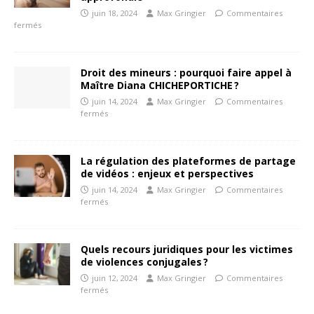
juin 18, 2024
Max Gringier
Commentaires
fermés
Droit des mineurs : pourquoi faire appel à
Maître Diana CHICHEPORTICHE ?
juin 14, 2024
Max Gringier
Commentaires
fermés
La régulation des plateformes de partage
de vidéos : enjeux et perspectives
juin 14, 2024
Max Gringier
Commentaires
fermés
Quels recours juridiques pour les victimes
de violences conjugales ?
juin 12, 2024
Max Gringier
Commentaires
fermés