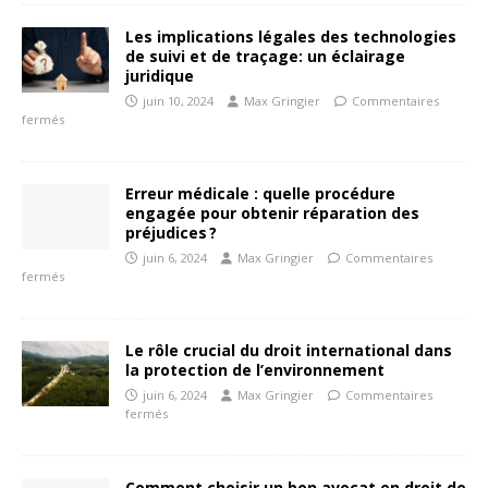
Les implications légales des technologies
de suivi et de traçage: un éclairage
juridique
juin 10, 2024
Max Gringier
Commentaires
fermés
Erreur médicale : quelle procédure
engagée pour obtenir réparation des
préjudices ?
juin 6, 2024
Max Gringier
Commentaires
fermés
Le rôle crucial du droit international dans
la protection de l’environnement
juin 6, 2024
Max Gringier
Commentaires
fermés
Comment choisir un bon avocat en droit de