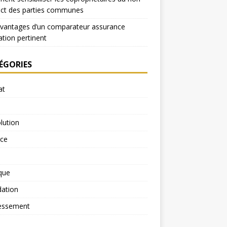
ect des parties communes
avantages d’un comparateur assurance
ation pertinent
ÉGORIES
at
lution
rce
ique
dation
essement