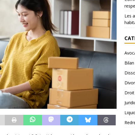
resp
Les 
habit
CAT
Avoc
Bilan
Disso
Divo
Droit
Jurid
Liqui
Redr