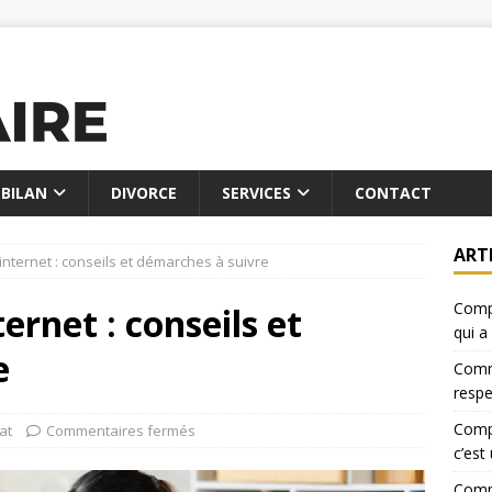
BILAN
DIVORCE
SERVICES
CONTACT
ART
internet : conseils et démarches à suivre
Compa
ernet : conseils et
qui a
e
Comme
resp
Compa
at
Commentaires fermés
c’est
Comme