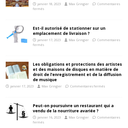
janvier 18, 2023
Max Gringier
Commentaires
fermés
Est-il autorisé de stationner sur un
emplacement de livraison ?
janvier 17, 2023
Max Gringier
Commentaires
fermés
Les obligations et protections des artistes
et des maisons de disques en matière de
droit de l’enregistrement et de la diffusion
de musique
janvier 17, 2023
Max Gringier
Commentaires fermés
Peut-on poursuivre un restaurant qui a
vendu de la nourriture avariée ?
janvier 16, 2023
Max Gringier
Commentaires
fermés