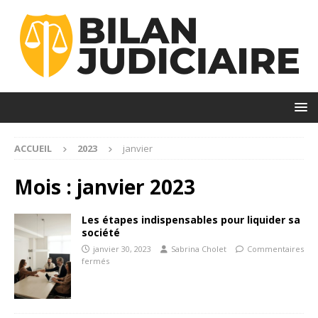
ACCUEIL
2023
janvier
Mois :
janvier 2023
Les étapes indispensables pour liquider sa
société
janvier 30, 2023
Sabrina Cholet
Commentaires
fermés